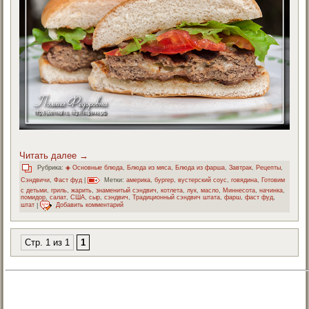
Читать далее
→
Рубрика:
◈ Основные блюда
,
Блюда из мяса
,
Блюда из фарша
,
Завтрак
,
Рецепты
,
Сэндвичи
,
Фаст фуд
|
Метки:
америка
,
бургер
,
вустерский соус
,
говядина
,
Готовим
с детьми
,
гриль
,
жарить
,
знаменитый сэндвич
,
котлета
,
лук
,
масло
,
Миннесота
,
начинка
,
помидор
,
салат
,
США
,
сыр
,
сэндвич
,
Традиционный сэндвич штата
,
фарш
,
фаст фуд
,
штат
|
Добавить комментарий
Стр. 1 из 1
1