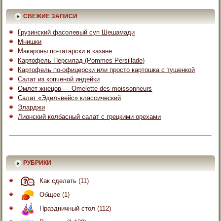
СВЕЖИЕ ЗАПИСИ
Грузинский фасолевый суп Шешамади
Мнишки
Макароны по-татарски в казане
Картофель Персилад (Pommes Persillade)
Картофель по-офицерски или просто картошка с тушенкой
Салат из копченой индейки
Омлет жнецов — Omelette des moissonneurs
Салат «Эдельвейс» классический
Эларджи
Лионский колбасный салат с грецкими орехами
РУБРИКИ
Как сделать
(11)
Общее
(1)
Праздничный стол
(112)