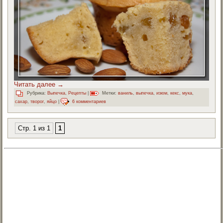
Читать далее
→
Рубрика:
Выпечка
,
Рецепты
|
Метки:
ваниль
,
выпечка
,
изюм
,
кекс
,
мука
,
сахар
,
творог
,
яйцо
|
6 комментариев
Стр. 1 из 1
1