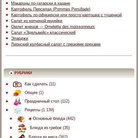
Макароны по-татарски в казане
Картофель Персилад (Pommes Persillade)
Картофель по-офицерски или просто картошка с тушенкой
Салат из копченой индейки
Омлет жнецов — Omelette des moissonneurs
Салат «Эдельвейс» классический
Эларджи
Лионский колбасный салат с грецкими орехами
РУБРИКИ
Как сделать
(11)
Общее
(1)
Праздничный стол
(112)
Рецепты
(1 139)
◈ Основные блюда
(442)
Блюда из грибов
(35)
Блюда из мяса
(262)