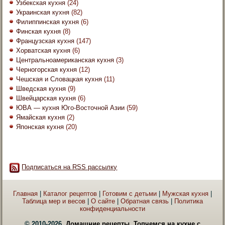
Узбекская кухня
(24)
Украинская кухня
(82)
Филиппинская кухня
(6)
Финская кухня
(8)
Французская кухня
(147)
Хорватская кухня
(6)
Центральноамериканская кухня
(3)
Черногорская кухня
(12)
Чешская и Словацкая кухня
(11)
Шведская кухня
(9)
Швейцарская кухня
(6)
ЮВА — кухня Юго-Восточной Азии
(59)
Ямайская кухня
(2)
Японская кухня
(20)
Подписаться на RSS рассылку
Главная
|
Каталог рецептов
|
Готовим с детьми
|
Мужская кухня
|
Таблица мер и весов
|
О сайте
|
Обратная связь
|
Политика
конфиденциальности
© 2010-2026.
Домашние рецепты. Топчемся на кухне с