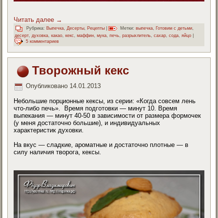
Читать далее
→
Рубрика:
Выпечка
,
Десерты
,
Рецепты
|
Метки:
выпечка
,
Готовим с детьми
,
десерт
,
духовка
,
какао
,
кекс
,
маффин
,
мука
,
печь
,
разрыхлитель
,
сахар
,
сода
,
яйцо
|
5 комментариев
Творожный кекс
Опубликовано
14.01.2013
Небольшие порционные кексы, из серии: «Когда совсем лень
что-либо печь». Время подготовки — минут 10. Время
выпекания — минут 40-50 в зависимости от размера формочек
(у меня достаточно большие), и индивидуальных
характеристик духовки.
На вкус — сладкие, ароматные и достаточно плотные — в
силу наличия творога, кексы.