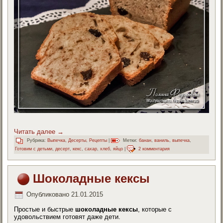
Читать далее
→
Рубрика:
Выпечка
,
Десерты
,
Рецепты
|
Метки:
банан
,
ваниль
,
выпечка
,
Готовим с детьми
,
десерт
,
кекс
,
сахар
,
хлеб
,
яйцо
|
2 комментария
Шоколадные кексы
Опубликовано
21.01.2015
Простые и быстрые
шоколадные кексы
, которые с
удовольствием готовят даже дети.