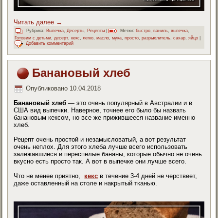
Читать далее
→
Рубрика:
Выпечка
,
Десерты
,
Рецепты
|
Метки:
быстро
,
ваниль
,
выпечка
,
Готовим с детьми
,
десерт
,
кекс
,
легко
,
масло
,
мука
,
просто
,
разрыхлитель
,
сахар
,
яйцо
|
Добавить комментарий
Банановый хлеб
Опубликовано
10.04.2018
Банановый хлеб
— это очень популярный в Австралии и в
США вид выпечки. Наверное, точнее его было бы назвать
банановым кексом, но все же прижившееся название именно
хлеб.
Рецепт очень простой и незамысловатый, а вот результат
очень неплох. Для этого хлеба лучше всего использовать
залежавшиеся и переспелые бананы, которые обычно не очень
вкусно есть просто так. А вот в выпечке они лучше всего.
Что не менее приятно,
кекс
в течение 3-4 дней не черствеет,
даже оставленный на столе и накрытый тканью.