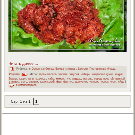
Читать далее
→
Рубрика:
◈ Основные блюда
,
Блюда из птицы
,
Закуски
,
Ресторанные блюда
,
Рецепты
|
Метки:
гарам масала
,
жарить
,
закуска
,
имбирь
,
индийская кухня
,
индия
,
йогурт
,
карри
,
кляр
,
крахмал
,
лайм
,
лимон
,
лук
,
мадрас
,
масала
,
перец
,
простой
,
пряный
,
с пивом
,
соус
,
специи
,
тамильский
,
фри
,
фритюр
,
цыпленок
,
ченнаи
,
чеснок
,
чили
,
яйцо
|
6 комментариев
Стр. 1 из 1
1