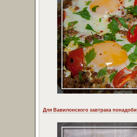
Для Вавилонского завтрака понадоби