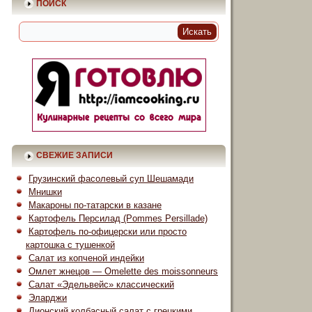
ПОИСК
СВЕЖИЕ ЗАПИСИ
Грузинский фасолевый суп Шешамади
Мнишки
Макароны по-татарски в казане
Картофель Персилад (Pommes Persillade)
Картофель по-офицерски или просто
картошка с тушенкой
Салат из копченой индейки
Омлет жнецов — Omelette des moissonneurs
Салат «Эдельвейс» классический
Эларджи
Лионский колбасный салат с грецкими