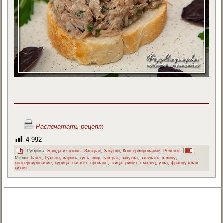
Распечатать рецепт
4 992
Рубрика:
Блюда из птицы
,
Завтрак
,
Закуски
,
Консервирование
,
Рецепты
|
Метки:
багет
,
бульон
,
варить
,
гусь
,
жир
,
завтрак
,
закуска
,
запекать
,
к вину
,
консервирование
,
курица
,
паштет
,
прованс
,
птица
,
рийет
,
смалец
,
утка
,
французская
кухня