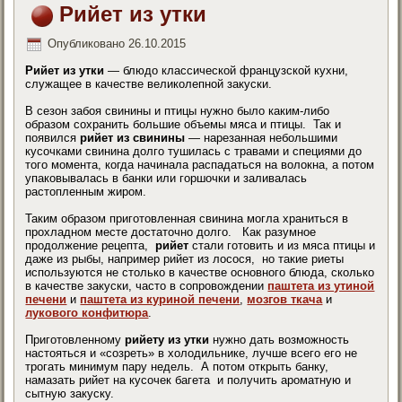
Рийет из утки
Опубликовано
26.10.2015
Рийет из утки
— блюдо классической французской кухни,
служащее в качестве великолепной закуски.
В сезон забоя свинины и птицы нужно было каким-либо
образом сохранить большие объемы мяса и птицы. Так и
появился
рийет из свинины
— нарезанная небольшими
кусочками свинина долго тушилась с травами и специями до
того момента, когда начинала распадаться на волокна, а потом
упаковывалась в банки или горшочки и заливалась
растопленным жиром.
Таким образом приготовленная свинина могла храниться в
прохладном месте достаточно долго. Как разумное
продолжение рецепта,
рийет
стали готовить и из мяса птицы и
даже из рыбы, например рийет из лосося, но такие риеты
используются не столько в качестве основного блюда, сколько
в качестве закуски, часто в сопровождении
паштета из утиной
печени
и
паштета из куриной печени
,
мозгов ткача
и
лукового конфитюра
.
Приготовленному
рийету из утки
нужно дать возможность
настояться и «созреть» в холодильнике, лучше всего его не
трогать минимум пару недель. А потом открыть банку,
намазать рийет на кусочек багета и получить ароматную и
сытную закуску.