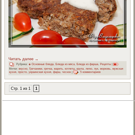
Читать далее
→
Рубрика:
◈ Основные блюда
,
Блюда из мяса
,
Блюда из фарша
,
Рецепты
|
Метки:
вкусно
,
Гречаники
,
гречка
,
жарить
,
котлеты
,
крупа
,
легко
,
лук
,
морковь
,
мужская
кухня
,
просто
,
украинская кухня
,
фарш
,
чеснок
|
5 комментариев
Стр. 1 из 1
1