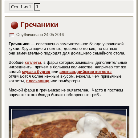
Стр. 1 из 1
1
Гречаники
Опубликовано
24.05.2016
Гречаники
— совершенно замечательное блюдо украинской
кухни. Хрустящие и нежные, довольно легкие, но сытные —
они замечательно подходят для домашнего семейного стола.
Вообще
котлеты
, в фарш которых замешаны дополнительные
ингредиенты, причем в большом количестве, например тот же
самый
мусака-бургер
или
александрийские котлеты
,
отличаются более нежным вкусом, нежели, чем привычные
котлеты,
плескавица
или гамбургеры.
Мясной фарш в гречаниках не обязателен. Часто в постном
варианте этого блюда бывают обжаренные грибы.