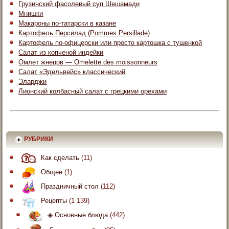
Грузинский фасолевый суп Шешамади
Мнишки
Макароны по-татарски в казане
Картофель Персилад (Pommes Persillade)
Картофель по-офицерски или просто картошка с тушенкой
Салат из копченой индейки
Омлет жнецов — Omelette des moissonneurs
Салат «Эдельвейс» классический
Эларджи
Лионский колбасный салат с грецкими орехами
РУБРИКИ
Как сделать
(11)
Общее
(1)
Праздничный стол
(112)
Рецепты
(1 139)
◈ Основные блюда
(442)