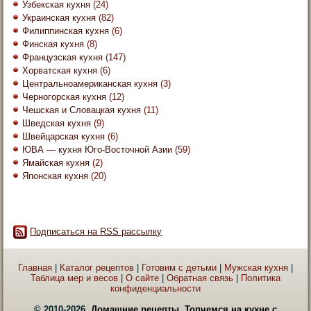
Узбекская кухня
(24)
Украинская кухня
(82)
Филиппинская кухня
(6)
Финская кухня
(8)
Французская кухня
(147)
Хорватская кухня
(6)
Центральноамериканская кухня
(3)
Черногорская кухня
(12)
Чешская и Словацкая кухня
(11)
Шведская кухня
(9)
Швейцарская кухня
(6)
ЮВА — кухня Юго-Восточной Азии
(59)
Ямайская кухня
(2)
Японская кухня
(20)
Подписаться на RSS рассылку
Главная
|
Каталог рецептов
|
Готовим с детьми
|
Мужская кухня
|
Таблица мер и весов
|
О сайте
|
Обратная связь
|
Политика
конфиденциальности
© 2010-2026.
Домашние рецепты. Топчемся на кухне с