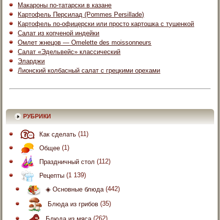
Макароны по-татарски в казане
Картофель Персилад (Pommes Persillade)
Картофель по-офицерски или просто картошка с тушенкой
Салат из копченой индейки
Омлет жнецов — Omelette des moissonneurs
Салат «Эдельвейс» классический
Эларджи
Лионский колбасный салат с грецкими орехами
РУБРИКИ
Как сделать
(11)
Общее
(1)
Праздничный стол
(112)
Рецепты
(1 139)
◈ Основные блюда
(442)
Блюда из грибов
(35)
Блюда из мяса
(262)