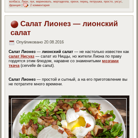
колбаса
,
Лион
,
лук
,
мариновать
,
мортаделла
,
орехи
,
перец
,
петрушка
,
просто
,
уксус
,
франция
|
2 комментария
Салат Лионез — лионский
салат
Опубликовано
20.08.2016
Салат Лионез
—
лионский салат
— не настолько известен как
салат Нисуаз
— салат из Ниццы, но жители Лиона по праву
гордятся этим блюдом, наравне со знаменитыми
мозгами
ткача
(cervelle de canut).
Салат Лионез
— простой и сытный, а на его приготовление вы
не потратите много времени.