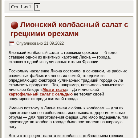
Стр. 1 из 1
1
Лионский колбасный салат с
грецкими орехами
Опубликовано
21.09.2022
Лионский колбасный салат с грецкими орехами — блюдо,
ставшее одной из визитных карточек Лиона — города,
ставшего одной из кулинарных столиц Франции.
Поскольку население Лиона состояло, в основном, из рабочих
различных фабрик и членов их семей, то одним из
определяющих факторов кулинарных традиций города была
стоимость продуктов. Так, например, появилось знаменитое
лионское блюдо «
Мозги ткача
». Да и лионский
картофельный салат с сельдью
не теряет своей
популярности среди жителей города.
Именно поэтому в Лионе такая любовь к колбасам — для их
приготовления не требовалось использовать дорогие мясные
отрубы — для приготовления фарша шло мясо подешевле, так
производство колбас в городе было поставлено на широкую
ногу.
Вот и этот рецепт салата из колбасы с добавлением грецких