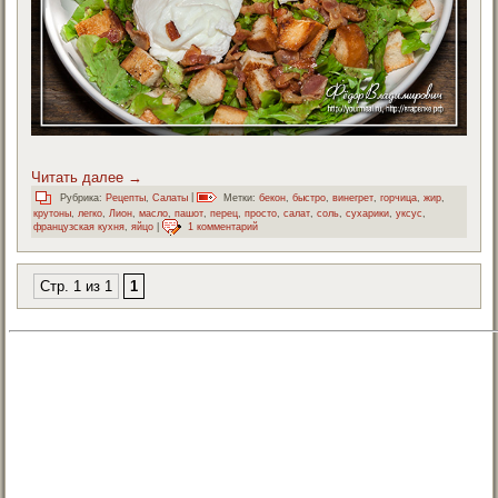
Читать далее
→
Рубрика:
Рецепты
,
Салаты
|
Метки:
бекон
,
быстро
,
винегрет
,
горчица
,
жир
,
крутоны
,
легко
,
Лион
,
масло
,
пашот
,
перец
,
просто
,
салат
,
соль
,
сухарики
,
уксус
,
французская кухня
,
яйцо
|
1 комментарий
Стр. 1 из 1
1