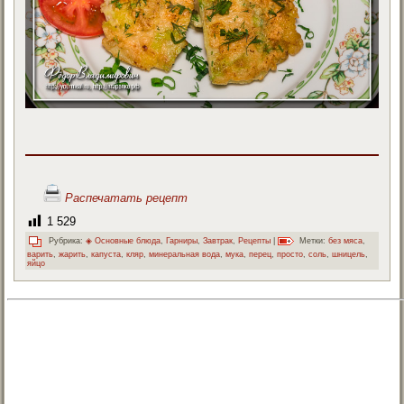
Распечатать рецепт
1 529
Рубрика:
◈ Основные блюда
,
Гарниры
,
Завтрак
,
Рецепты
|
Метки:
без мяса
,
варить
,
жарить
,
капуста
,
кляр
,
минеральная вода
,
мука
,
перец
,
просто
,
соль
,
шницель
,
яйцо