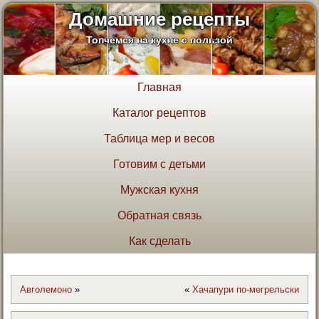
Домашние рецепты
Топчемся на кухне с пользой
Главная
Каталог рецептов
Таблица мер и весов
Готовим с детьми
Мужская кухня
Обратная связь
Как сделать
Авголемоно
»
«
Хачапури по-мегрельски