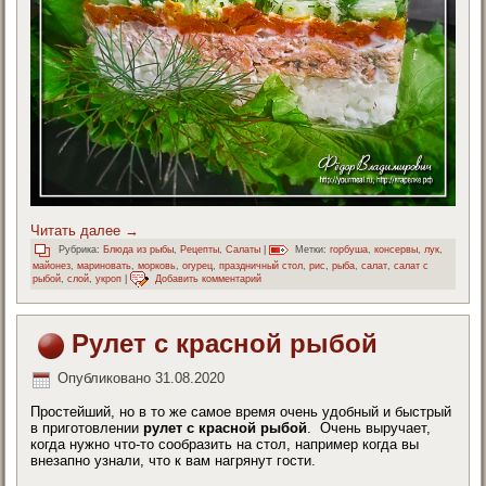
Читать далее
→
Рубрика:
Блюда из рыбы
,
Рецепты
,
Салаты
|
Метки:
горбуша
,
консервы
,
лук
,
майонез
,
мариновать
,
морковь
,
огурец
,
праздничный стол
,
рис
,
рыба
,
салат
,
салат с
рыбой
,
слой
,
укроп
|
Добавить комментарий
Рулет с красной рыбой
Опубликовано
31.08.2020
Простейший, но в то же самое время очень удобный и быстрый
в приготовлении
рулет с красной рыбой
. Очень выручает,
когда нужно что-то сообразить на стол, например когда вы
внезапно узнали, что к вам нагрянут гости.