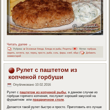
Читать далее
→
Рубрика:
◈ Основные блюда
,
Блюда из рыбы
,
Рецепты
|
Метки:
горбуша
,
жарить
,
котлета
,
лук
,
перец
,
просто
,
рыба
,
соль
,
фарш
,
хлеб
,
яйцо
|
Добавить
комментарий
Рулет с паштетом из
копченой горбуши
Опубликовано
10.02.2016
Рулет с
паштетом из копченой рыбы
, в данном случае из
горбуши горячего копчения, послужит хорошей закуской на
фуршетном или
праздничном столе
.
Делается такой рулет быстро и просто. Приготовить его лучше