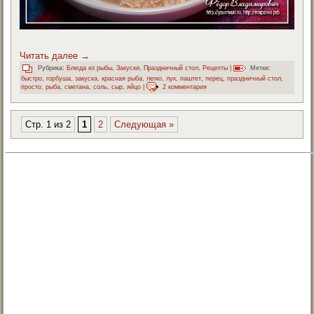
Читать далее
→
Рубрика:
Блюда из рыбы
,
Закуски
,
Праздничный стол
,
Рецепты
|
Метки:
быстро
,
горбуша
,
закуска
,
красная рыба
,
легко
,
лук
,
паштет
,
перец
,
праздничный стол
,
просто
,
рыба
,
сметана
,
соль
,
сыр
,
яйцо
|
2 комментария
Стр. 1 из 2
1
2
Следующая »