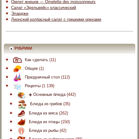
Омлет жнецов — Omelette des moissonneurs
Салат «Эдельвейс» классический
Эларджи
Лионский колбасный салат с грецкими орехами
РУБРИКИ
Как сделать
(11)
Общее
(1)
Праздничный стол
(112)
Рецепты
(1 139)
◈ Основные блюда
(442)
Блюда из грибов
(35)
Блюда из мяса
(262)
Блюда из птицы
(150)
Блюда из рыбы
(42)