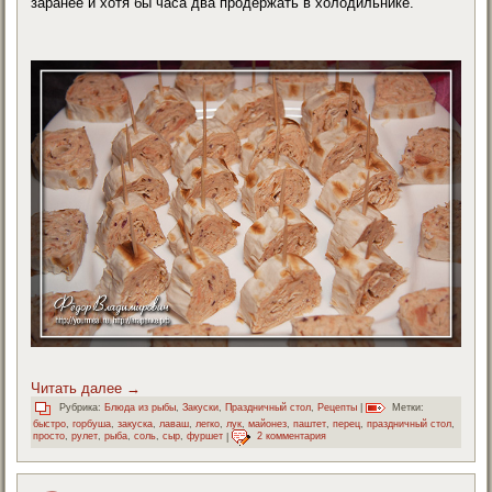
заранее и хотя бы часа два продержать в холодильнике.
Читать далее
→
Рубрика:
Блюда из рыбы
,
Закуски
,
Праздничный стол
,
Рецепты
|
Метки:
быстро
,
горбуша
,
закуска
,
лаваш
,
легко
,
лук
,
майонез
,
паштет
,
перец
,
праздничный стол
,
просто
,
рулет
,
рыба
,
соль
,
сыр
,
фуршет
|
2 комментария