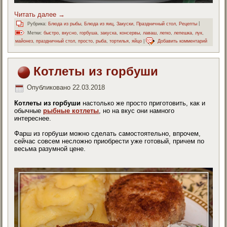
Читать далее
→
Рубрика:
Блюда из рыбы
,
Блюда из яиц
,
Закуски
,
Праздничный стол
,
Рецепты
|
Метки:
быстро
,
вкусно
,
горбуша
,
закуска
,
консервы
,
лаваш
,
легко
,
лепешка
,
лук
,
майонез
,
праздничный стол
,
просто
,
рыба
,
тортилья
,
яйцо
|
Добавить комментарий
Котлеты из горбуши
Опубликовано
22.03.2018
Котлеты из горбуши
настолько же просто приготовить, как и
обычные
рыбные котлеты
, но на вкус они намного
интереснее.
Фарш из горбуши можно сделать самостоятельно, впрочем,
сейчас совсем несложно приобрести уже готовый, причем по
весьма разумной цене.