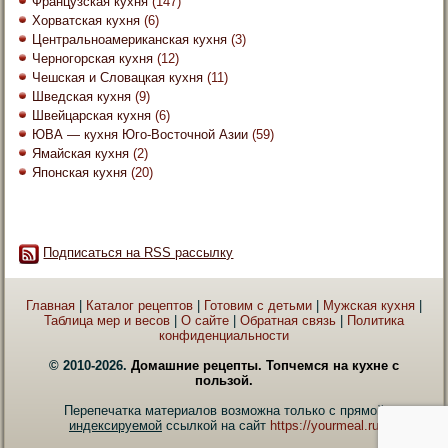
Французская кухня
(147)
Хорватская кухня
(6)
Центральноамериканская кухня
(3)
Черногорская кухня
(12)
Чешская и Словацкая кухня
(11)
Шведская кухня
(9)
Швейцарская кухня
(6)
ЮВА — кухня Юго-Восточной Азии
(59)
Ямайская кухня
(2)
Японская кухня
(20)
Подписаться на RSS рассылку
Главная
|
Каталог рецептов
|
Готовим с детьми
|
Мужская кухня
|
Таблица мер и весов
|
О сайте
|
Обратная связь
|
Политика
конфиденциальности
© 2010-2026.
Домашние рецепты. Топчемся на кухне с
пользой.
Перепечатка материалов возможна только с прямой
индексируемой
ссылкой на сайт
https://yourmeal.ru