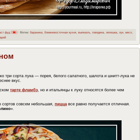
аст фуд
|
Метки:
баранина
,
ближневосточная кухня
,
выпекать
,
говядина
,
лепешка
,
лук
,
мясо
,
арий
оном
ко три сорта лука — порея, белого салатного, шалота и шнитт-лука не
еснее вкус.
сском
тарте фламбэ
, но и итальянцы к луку относятся более чем
во сортов совсем небольшая,
пицца
все равно получается отличная.
олино
».