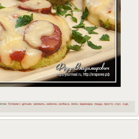
етки:
Готовим с детьми
,
запекать
,
кабачок
,
колбаса
,
легко
,
маринара
,
пицца
,
просто
,
соус
,
сыр
,