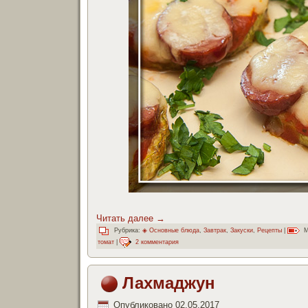
Читать далее
→
Рубрика:
◈ Основные блюда
,
Завтрак
,
Закуски
,
Рецепты
|
М
томат
|
2 комментария
Лахмаджун
Опубликовано
02.05.2017