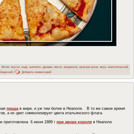
Метки:
вкусно
,
вода
,
выпекать
,
дрожжи
,
масло
,
моцарелла
,
мужская кухня
,
мука
,
неаполитанский
,
ейцарский
|
Добавить комментарий
тная
пицца
в мире, и уж тем более в Неаполе. В то же самое время
ов, а их цвет символизирует цвета итальянского флага.
е приготовлена 6 июня 1889 г
при дворе короля
в Неаполе