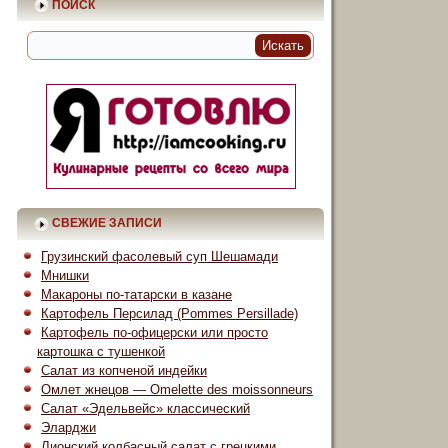
ПОИСК
СВЕЖИЕ ЗАПИСИ
Грузинский фасолевый суп Шешамади
Мнишки
Макароны по-татарски в казане
Картофель Персилад (Pommes Persillade)
Картофель по-офицерски или просто
картошка с тушенкой
Салат из копченой индейки
Омлет жнецов — Omelette des moissonneurs
Салат «Эдельвейс» классический
Эларджи
Лионский колбасный салат с грецкими