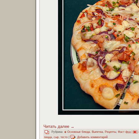
Читать далее
→
Рубрика:
◈ Основные блюда
,
Выпечка
,
Рецепты
,
Фаст фуд
|
пицца
,
сыр
,
тесто
|
Добавить комментарий