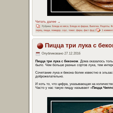
Читать далее
→
Рубрика:
Блюда из мяса
,
Блюда из фарша
,
Выпечка
,
Рецепты
,
Ф
перец
,
пицца
,
помидор
,
соус
,
томат
,
фарш
,
фаст фуд
|
1 коммент
Пицца три лука с бек
Опубликовано
27.12.2016
Пицца три лука с беконом
. Дома оказалось толь
было. Чем больше разных сортов лука, тем интер
Сочетание лука и бекона более известно в эльза
доброжелательно.
И хоть то, что цифра, указывающая на количест
Часто у нас такую пиццу называют «
Пицца Чипп