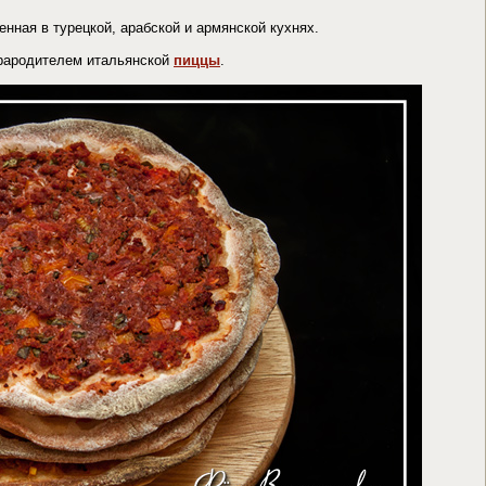
нная в турецкой, арабской и армянской кухнях.
прародителем итальянской
пиццы
.