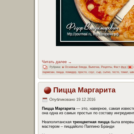
Читать далее
→
Рубрика:
◈ Основные блюда
,
Выпечка
,
Рецепты
,
Фаст фуд
|
пармезан
,
пицца
,
помидор
,
просто
,
соус
,
сыр
,
сытно
,
тесто
,
томат
,
шв
Пицца Маргарита
Опубликовано
19.12.2016
Пицца Маргарита
— это, наверное, самая извес
она одна из самых простых по составу ингредиент
Неаполитанская
трехцветная пицца
была впервы
мастером – пиццайоло Паппино Бранди