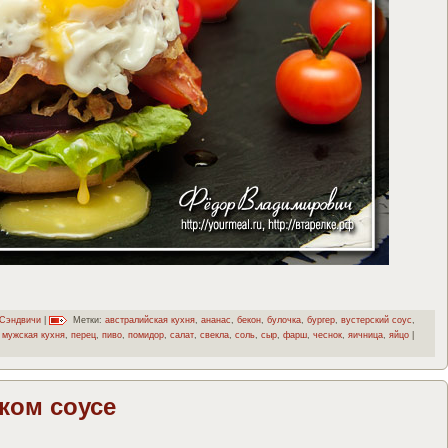
Сэндвичи
|
Метки:
австралийская кухня
,
ананас
,
бекон
,
булочка
,
бургер
,
вустерский соус
,
,
мужская кухня
,
перец
,
пиво
,
помидор
,
салат
,
свекла
,
соль
,
сыр
,
фарш
,
чеснок
,
яичница
,
яйцо
|
ком соусе