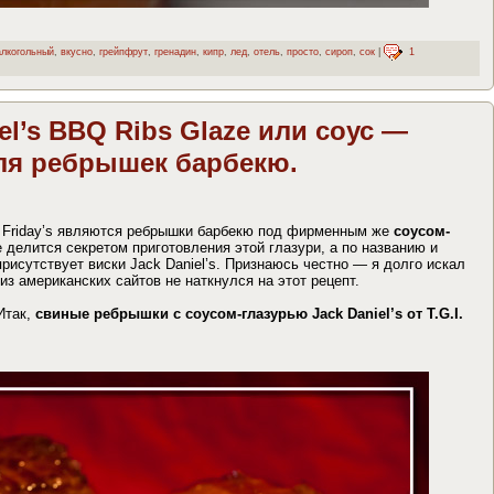
алкогольный
,
вкусно
,
грейпфрут
,
гренадин
,
кипр
,
лед
,
отель
,
просто
,
сироп
,
сок
|
1
niel’s BBQ Ribs Glaze или соус —
для ребрышек барбекю.
I Friday’s являются ребрышки барбекю под фирменным же
соусом-
е делится секретом приготовления этой глазури, а по названию и
присутствует виски Jack Daniel’s. Признаюсь честно — я долго искал
из американских сайтов не наткнулся на этот рецепт.
Итак,
свиные ребрышки с соусом-глазурью Jack Daniel’s от T.G.I.