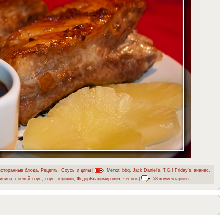
есторанные блюда
,
Рецепты
,
Соусы и дипы
|
Метки:
bbq
,
Jack Daniel's
,
T.G.I Friday's
,
ананас
,
инина
,
соевый соус
,
соус
,
терияки
,
ФедорВладимирович
,
чеснок
|
58 комментариев