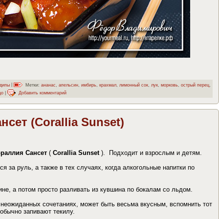
дипы
|
Метки:
ананас
,
апельсин
,
имбирь
,
крахмал
,
лимонный сок
,
лук
,
морковь
,
острый перец
,
цо
|
Добавить комментарий
сет (Corallia Sunset)
раллия Сансет
(
Corallia Sunset
). Подходит и взрослым и детям.
ся за руль, а также в тех случаях, когда алкогольные напитки по
ине, а потом просто разливать из кувшина по бокалам со льдом.
 неожиданных сочетаниях, может быть весьма вкусным, вспомнить тот
 обычно запивают текилу.