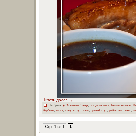
Читать далее
→
Рубрика:
◈ Основные блюда
,
Блюда из мяса
,
Блюда на углях
,
Р
барбекю
,
виски
,
глазурь
,
лук
,
мясо
,
пряный соус
,
ребрышки
,
сахар
,
св
Стр. 1 из 1
1