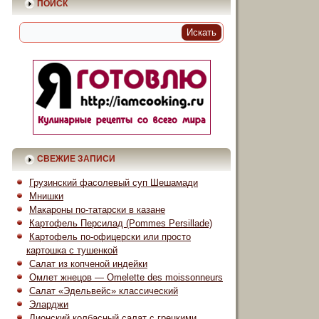
ПОИСК
СВЕЖИЕ ЗАПИСИ
Грузинский фасолевый суп Шешамади
Мнишки
Макароны по-татарски в казане
Картофель Персилад (Pommes Persillade)
Картофель по-офицерски или просто
картошка с тушенкой
Салат из копченой индейки
Омлет жнецов — Omelette des moissonneurs
Салат «Эдельвейс» классический
Эларджи
Лионский колбасный салат с грецкими