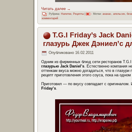
Читать далее
→
Рубрика:
Напитки
,
Рецепты
|
Метки:
ананас
,
апельсин
,
без
комментарий
T.G.I Friday’s Jack Da
глазурь Джек Дэниел’с 
Опубликовано
16.02.2011
Одним из фирменных блюд сети ресторанов T.G.
глазурью Jack Daniel’s
. Естественно компания н
оттенкам вкуса можно догадаться, что в глазури 
рецепт приготовления этого соуса, пока на одном 
Приготовил — по вкусу совпадает с оригиналом. 
Friday’s
.