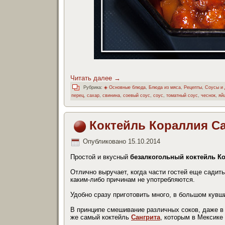
Читать далее
→
Рубрика:
◈ Основные блюда
,
Блюда из мяса
,
Рецепты
,
Соусы и 
перец
,
сахар
,
свинина
,
соевый соус
,
соус
,
томатный соус
,
чеснок
,
яй
Коктейль Кораллия Сан
Опубликовано
15.10.2014
Простой и вкусный
безалкогольный коктейль
Ко
Отлично выручает, когда части гостей еще садить
каким-либо причинам не употребляются.
Удобно сразу приготовить много, в большом кувш
В принципе смешивание различных соков, даже в
же самый коктейль
Сангрита
, которым в Мексике