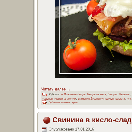
Читать далее
→
Рубрика:
◈ Основные блюда
,
Блюда из мяса
,
Завтрак
,
Рецепты
,
глазунья
,
говядина
,
желток
,
знаменитый сэндвич
,
кетчуп
,
котлета
,
лук
Добавить комментарий
Свинина в кисло-слад
Опубликовано
17.01.2016