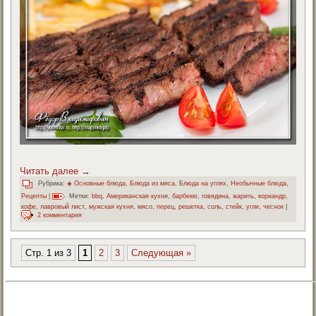
Читать далее
→
Рубрика:
◈ Основные блюда
,
Блюда из мяса
,
Блюда на углях
,
Необычные блюда
,
Рецепты
|
Метки:
bbq
,
Американская кухня
,
барбекю
,
говядина
,
жарить
,
кориандр
,
кофе
,
лавровый лист
,
мужская кухня
,
мясо
,
перец
,
решетка
,
соль
,
стейк
,
угли
,
чеснок
|
2 комментария
Стр. 1 из 3
1
2
3
Следующая »