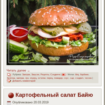
Читать далее
→
Рубрика:
Завтрак
,
Закуски
,
Рецепты
,
Сэндвичи
|
Метки:
bbq
,
барбекю
,
булочка
,
завтрак
,
лук
,
огурец
,
остатки
,
перец
,
помидор
,
соус
,
сыр
,
сэндвич
,
чеснок
|
Добавить комментарий
Картофельный салат Байю
Опубликовано
20.03.2019