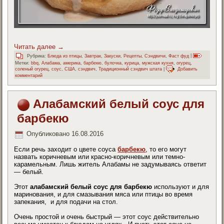
Читать далее
→
Рубрика:
Блюда из птицы
,
Завтрак
,
Закуски
,
Рецепты
,
Сэндвичи
,
Фаст фуд
|
Метки:
bbq
,
Алабама
,
америка
,
барбекю
,
булочка
,
курица
,
мужская кухня
,
огурец
,
соленый огурец
,
соус
,
США
,
сэндвич
,
Традиционный сэндвич штата
|
Добавить
комментарий
Алабамский белый соус для
барбекю
Опубликовано
16.08.2016
Если речь заходит о цвете соуса
барбекю
, то его могут
назвать коричневым или красно-коричневым или темно-
карамельным. Лишь житель Алабамы не задумываясь ответит
— белый.
Этот
алабамский белый соус для барбекю
используют и для
маринования, и для смазывания мяса или птицы во время
запекания, и для подачи на стол.
Очень простой и очень быстрый — этот соус действительно