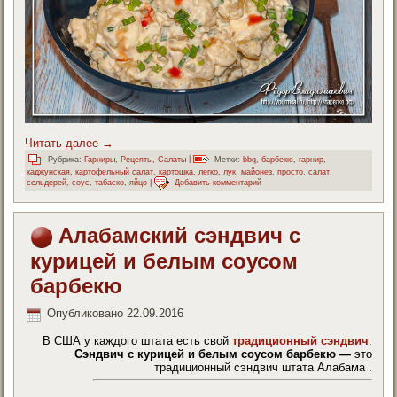
Читать далее
→
Рубрика:
Гарниры
,
Рецепты
,
Салаты
|
Метки:
bbq
,
барбекю
,
гарнир
,
каджунская
,
картофельный салат
,
картошка
,
легко
,
лук
,
майонез
,
просто
,
салат
,
сельдерей
,
соус
,
табаско
,
яйцо
|
Добавить комментарий
Алабамский сэндвич с
курицей и белым соусом
барбекю
Опубликовано
22.09.2016
В США у каждого штата есть свой
традиционный сэндвич
.
Сэндвич с курицей и белым соусом барбекю —
это
традиционный сэндвич штата Алабама .