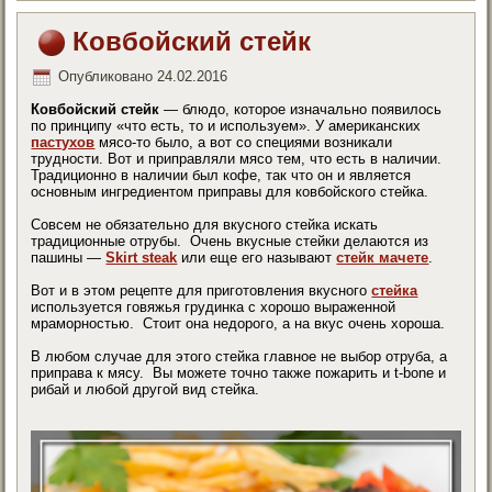
Ковбойский стейк
Опубликовано
24.02.2016
Ковбойский стейк
— блюдо, которое изначально появилось
по принципу «что есть, то и используем». У американских
пастухов
мясо-то было, а вот со специями возникали
трудности. Вот и приправляли мясо тем, что есть в наличии.
Традиционно в наличии был кофе, так что он и является
основным ингредиентом приправы для ковбойского стейка.
Cовсем не обязательно для вкусного стейка искать
традиционные отрубы. Очень вкусные стейки делаются из
пашины —
Skirt steak
или еще его называют
стейк мачете
.
Вот и в этом рецепте для приготовления вкусного
стейка
используется говяжья грудинка с хорошо выраженной
мраморностью. Стоит она недорого, а на вкус очень хороша.
В любом случае для этого стейка главное не выбор отруба, а
приправа к мясу. Вы можете точно также пожарить и t-bone и
рибай и любой другой вид стейка.