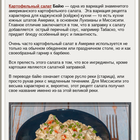
Картофельный салат
Байю
— одна из вариаций знаменитого
американского картофельного салата. Эта вариация рецепта
характерна для каджунской (кэйджн) кухни — то есть кухни
южных штатов Америки, в основном Луизианы и Миссисипи.
Главное отличие заключается в том, что в заправку к салату
добавляется острый перечный соус, например Табаско, что
придает блюду особенный вкус и пикантность.
Очень часто картофельный салат в Америке используется не
только на обычном обеденном или праздничном столе, но и как
своеобразный гарнир к барбекю.
Вся прелесть этого салата в том, что все ингредиенты, кроме
картошки являются салатной заправкой.
В переводе байю означает старое русло реки (старица), или
просто рукав реки с медленным течением. Для Миссисипи это
весьма характерно и, вероятно, этот рецепт салата получил
свое название именно из-за этой великой реки.