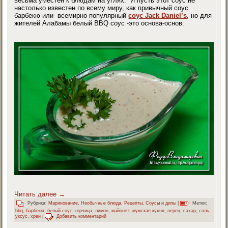
весьма уместен к блюдам на углях. И пусть этот соус не
настолько известен по всему миру, как привычный соус
барбекю или всемирно популярный
соус Jack Daniel’s
, но для
жителей Алабамы белый BBQ соус -это основа-основ.
Читать далее
→
Рубрика:
Маринование
,
Необычные блюда
,
Рецепты
,
Соусы и дипы
|
Метки:
bbq
,
барбекю
,
белый соус
,
горчица
,
лимон
,
майонез
,
мужская кухня
,
перец
,
сахар
,
соль
,
уксус
,
хрен
|
Добавить комментарий