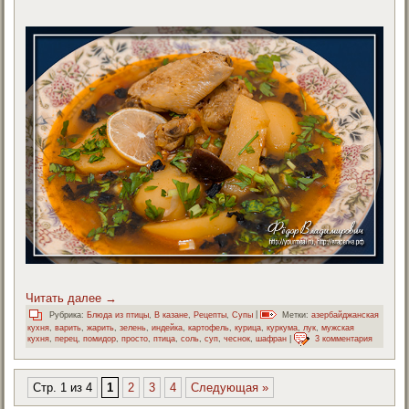
Читать далее
→
Рубрика:
Блюда из птицы
,
В казане
,
Рецепты
,
Супы
|
Метки:
азербайджанская
кухня
,
варить
,
жарить
,
зелень
,
индейка
,
картофель
,
курица
,
куркума
,
лук
,
мужская
кухня
,
перец
,
помидор
,
просто
,
птица
,
соль
,
суп
,
чеснок
,
шафран
|
3 комментария
Стр. 1 из 4
1
2
3
4
Следующая »