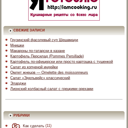
СВЕЖИЕ ЗАПИСИ
Грузинский фасолевый суп Шешамади
Мнишки
Макароны по-татарски в казане
Картофель Персилад (Pommes Persillade)
Картофель по-офицерски или просто картошка с тушенкой
Салат из копченой индейки
Омлет жнецов — Omelette des moissonneurs
Салат «Эдельвейс» классический
Эларджи
Лионский колбасный салат с грецкими орехами
РУБРИКИ
Как сделать
(11)