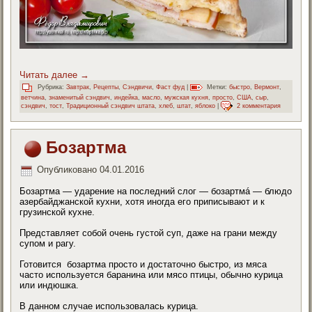
Читать далее
→
Рубрика:
Завтрак
,
Рецепты
,
Сэндвичи
,
Фаст фуд
|
Метки:
быстро
,
Вермонт
,
ветчина
,
знаменитый сэндвич
,
индейка
,
масло
,
мужская кухня
,
просто
,
США
,
сыр
,
сэндвич
,
тост
,
Традиционный сэндвич штата
,
хлеб
,
штат
,
яблоко
|
2 комментария
Бозартма
Опубликовано
04.01.2016
Бозартма — ударение на последний слог — бозартмá — блюдо
азербайджанской кухни, хотя иногда его приписывают и к
грузинской кухне.
Представляет собой очень густой суп, даже на грани между
супом и рагу.
Готовится бозартма просто и достаточно быстро, из мяса
часто используется баранина или мясо птицы, обычно курица
или индюшка.
В данном случае использовалась курица.