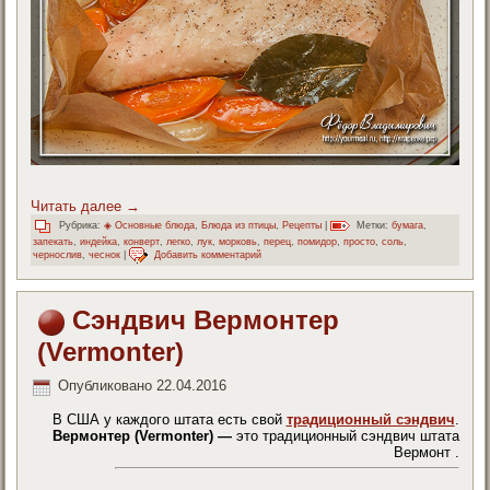
Читать далее
→
Рубрика:
◈ Основные блюда
,
Блюда из птицы
,
Рецепты
|
Метки:
бумага
,
запекать
,
индейка
,
конверт
,
легко
,
лук
,
морковь
,
перец
,
помидор
,
просто
,
соль
,
чернослив
,
чеснок
|
Добавить комментарий
Сэндвич Вермонтер
(Vermonter)
Опубликовано
22.04.2016
В США у каждого штата есть свой
традиционный сэндвич
.
Вермонтер (Vermonter) —
это традиционный сэндвич штата
Вермонт .