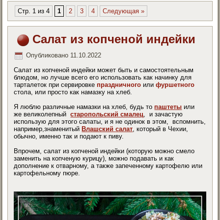
Стр. 1 из 4
1
2
3
4
Следующая »
Салат из копченой индейки
Опубликовано
11.10.2022
Салат из копченой индейки может быть и самостоятельным
блюдом, но лучше всего его использовать как начинку для
тарталеток при сервировке
праздничного
или
фуршетного
стола, или просто как намазку на хлеб.
Я люблю различные намазки на хлеб, будь то
паштеты
или
же великолепный
старопольский смалец
, и зачастую
использую для этого салаты, и я не одинок в этом, вспомнить,
например,знаменитый
Влашский салат
, который в Чехии,
обычно, именно так и подают к пиву.
Впрочем, салат из копченой индейки (которую можно смело
заменить на копченую курицу), можно подавать и как
дополнение к отварному, а также запеченному картофелю или
картофельному пюре.