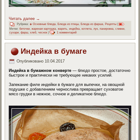
Читать далее
→
Рубрика:
◈ Основные блюда
,
Блюда из птицы
,
Блюда из фарша
,
Рецепты
|
Метки:
биточки
,
жареная картошка
,
жарить
,
индейка
,
котлета
,
лук
,
панировка
,
сливки
,
сухари
,
фарш
,
хлеб
,
чеснок
|
1 комментарий
Индейка в бумаге
Опубликовано
10.04.2017
Индейка в бумажном конверте
— блюдо простое, достаточно
быстрое и практически не требующее никаких усилий.
Запекание филе индейки в бумаге для выпечки, на овощной
подушке с добавлением чернослива превращает суховатое
мясо грудки в нежное, сочное и деликатное блюдо.