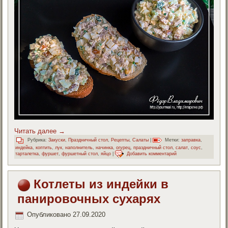
Читать далее
→
Рубрика:
Закуски
,
Праздничный стол
,
Рецепты
,
Салаты
|
Метки:
заправка
,
индейка
,
коптить
,
лук
,
наполнитель
,
начинка
,
огурец
,
праздничный стол
,
салат
,
соус
,
тарталетка
,
фуршет
,
фуршетный стол
,
яйцо
|
Добавить комментарий
Котлеты из индейки в
панировочных сухарях
Опубликовано
27.09.2020