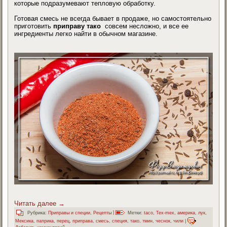
которые подразумевают тепловую обработку.
Готовая смесь не всегда бывает в продаже, но самостоятельно
приготовить
приправу тако
совсем несложно, и все ее
ингредиенты легко найти в обычном магазине.
Читать далее
→
Рубрика:
Приправы и специи
,
Рецепты
|
Метки:
taco
,
Tex-mex
,
америка
,
лук
,
Мексика
,
паприка
,
перец
,
приправа
,
смесь
,
специя
,
тако
,
тмин
,
чеснок
,
чили
|