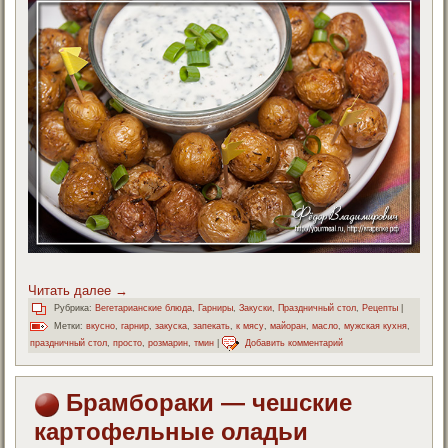
Читать далее
→
Рубрика:
Вегетарианские блюда
,
Гарниры
,
Закуски
,
Праздничный стол
,
Рецепты
|
Метки:
вкусно
,
гарнир
,
закуска
,
запекать
,
к мясу
,
майоран
,
масло
,
мужская кухня
,
праздничный стол
,
просто
,
розмарин
,
тмин
|
Добавить комментарий
Брамбораки — чешские
картофельные оладьи