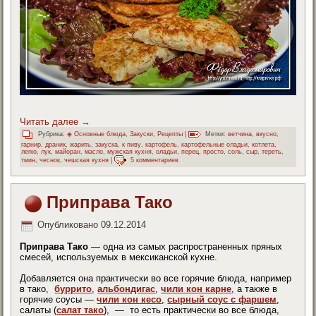
Читать далее
→
Рубрика:
◈ Основные блюда
,
Закуски
,
Рецепты
|
Метки:
ветчина
,
вкусно
,
гарнир
,
драник
,
жарить
,
закуска
,
к пиву
,
картофель
,
картофельные оладьи
,
котлета
,
легко
,
лук
,
майоран
,
масло
,
мужская кухня
,
оладьи
,
перец
,
просто
,
соль
,
сыр
,
тереть
,
тмин
,
чеснок
,
чешская кухня
|
5 комментариев
Приправа Тако
Опубликовано
09.12.2014
Приправа Тако
— одна из самых распространенных пряных
смесей, используемых в мексиканской кухне.
Добавляется она практически во все горячие блюда, например
в тако,
буррито
,
альбондигас
,
чили кон карне
, а также в
горячие соусы —
чили кон кесо
,
сырный соус с фаршем
,
салаты (
салат тако
), — то есть практически во все блюда,