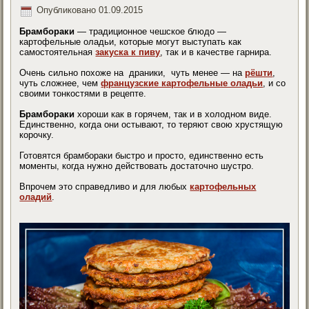
Опубликовано
01.09.2015
Брамбораки
— традиционное чешское блюдо —
картофельные оладьи, которые могут выступать как
самостоятельная
закуска к пиву
, так и в качестве гарнира.
Очень сильно похоже на драники, чуть менее — на
рёшти
,
чуть сложнее, чем
французские картофельные оладьи
, и со
своими тонкостями в рецепте.
Брамбораки
хороши как в горячем, так и в холодном виде.
Единственно, когда они остывают, то теряют свою хрустящую
корочку.
Готовятся брамбораки быстро и просто, единственно есть
моменты, когда нужно действовать достаточно шустро.
Впрочем это справедливо и для любых
картофельных
оладий
.