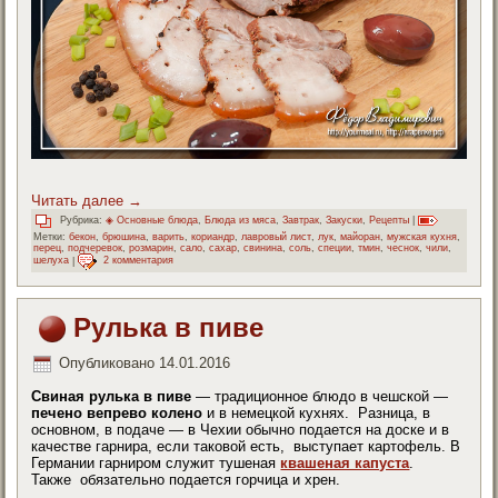
Читать далее
→
Рубрика:
◈ Основные блюда
,
Блюда из мяса
,
Завтрак
,
Закуски
,
Рецепты
|
Метки:
бекон
,
брюшина
,
варить
,
кориандр
,
лавровый лист
,
лук
,
майоран
,
мужская кухня
,
перец
,
подчеревок
,
розмарин
,
сало
,
сахар
,
свинина
,
соль
,
специи
,
тмин
,
чеснок
,
чили
,
шелуха
|
2 комментария
Рулька в пиве
Опубликовано
14.01.2016
Свиная рулька в пиве
— традиционное блюдо в чешской —
печено вепрево колено
и в немецкой кухнях. Разница, в
основном, в подаче — в Чехии обычно подается на доске и в
качестве гарнира, если таковой есть, выступает картофель. В
Германии гарниром служит тушеная
квашеная капуста
.
Также обязательно подается горчица и хрен.