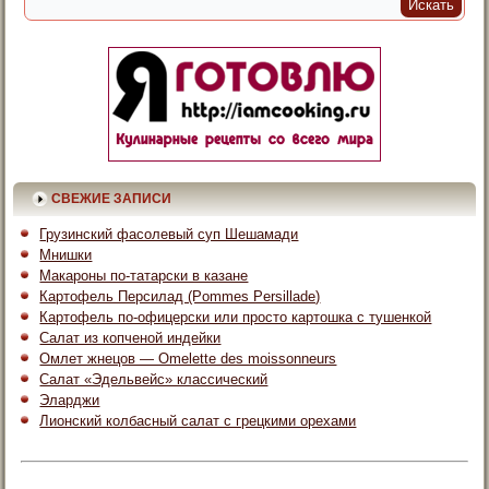
СВЕЖИЕ ЗАПИСИ
Грузинский фасолевый суп Шешамади
Мнишки
Макароны по-татарски в казане
Картофель Персилад (Pommes Persillade)
Картофель по-офицерски или просто картошка с тушенкой
Салат из копченой индейки
Омлет жнецов — Omelette des moissonneurs
Салат «Эдельвейс» классический
Эларджи
Лионский колбасный салат с грецкими орехами