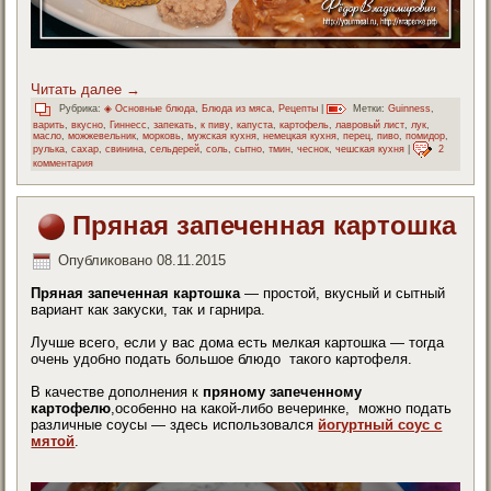
Читать далее
→
Рубрика:
◈ Основные блюда
,
Блюда из мяса
,
Рецепты
|
Метки:
Guinness
,
варить
,
вкусно
,
Гиннесс
,
запекать
,
к пиву
,
капуста
,
картофель
,
лавровый лист
,
лук
,
масло
,
можжевельник
,
морковь
,
мужская кухня
,
немецкая кухня
,
перец
,
пиво
,
помидор
,
рулька
,
сахар
,
свинина
,
сельдерей
,
соль
,
сытно
,
тмин
,
чеснок
,
чешская кухня
|
2
комментария
Пряная запеченная картошка
Опубликовано
08.11.2015
Пряная запеченная картошка
— простой, вкусный и сытный
вариант как закуски, так и гарнира.
Лучше всего, если у вас дома есть мелкая картошка — тогда
очень удобно подать большое блюдо такого картофеля.
В качестве дополнения к
пряному запеченному
картофелю
,особенно на какой-либо вечеринке, можно подать
различные соусы — здесь использовался
йогуртный соус с
мятой
.